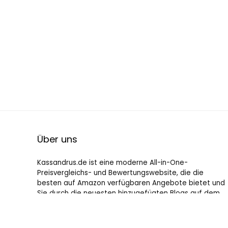
Über uns
Kassandrus.de ist eine moderne All-in-One-
Preisvergleichs- und Bewertungswebsite, die die
besten auf Amazon verfügbaren Angebote bietet und
Sie durch die neuesten hinzugefügten Blogs auf dem
Laufenden hält. Alle Bilder unterliegen dem
Urheberrecht ihrer jeweiligen Eigentümer. Alle zitierten
Inhalte stammen aus ihren jeweiligen Quellen.