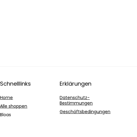
Schnelllinks
Erklärungen
Home
Datenschutz-
Bestimmungen
Alle shoppen
Geschäftsbedingungen
Blogs
Affiliate-Offenlegung
Unsere Webshops
Werben