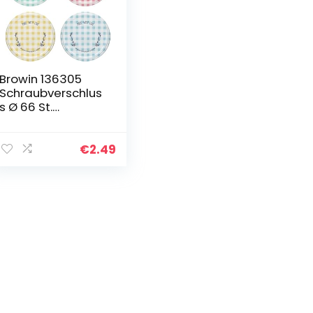
Browin 136305
Schraubverschlus
s Ø 66 St.
Metalldeckel,
Ersatzdeckel für
Einmachgläser, 10
€
2.49
Twist-Off-Deckel,
Metall…