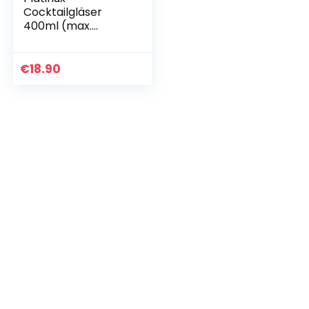
Cocktailgläser
400ml (max.
470ml) aus Glas
Set (6-Teilig)
Longdrinkgläser
€
18.90
Partygläser
Milkshake Glas
Groß