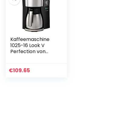
Kaffeemaschine
1025-16 Look V
Perfection von
Melitta,
AromaSelector, 1.25
Liter, schwarz, mit
€
109.65
Thermoskanne,
voller…