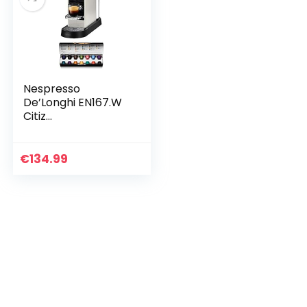
Nespresso
De’Longhi EN167.W
Citiz
Kaffeekapselmasc
hine,
Hochdruckpumpe
€
134.99
und ideale
Wärmeregelung
ohne Aeroccino…