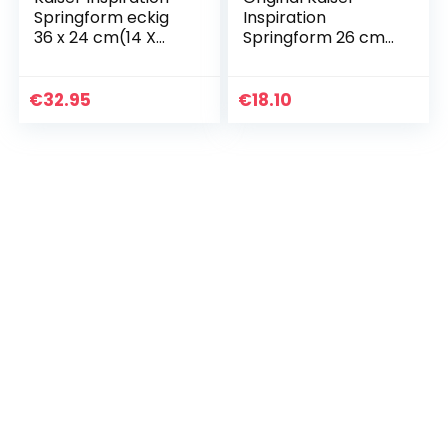
Springform eckig
Inspiration
36 x 24 cm(14 X
Springform 26 cm
9.5″) Backform
rund, Flachboden,
rechteckig mit
mit Deckel,
Deckel, Tiramisu
Backform
€
32.95
€
18.10
Form
antihaftbeschichte
antihaftbeschichte
t, Kuchenform…
t, klappbarer Griff,
Kuchenform eckig