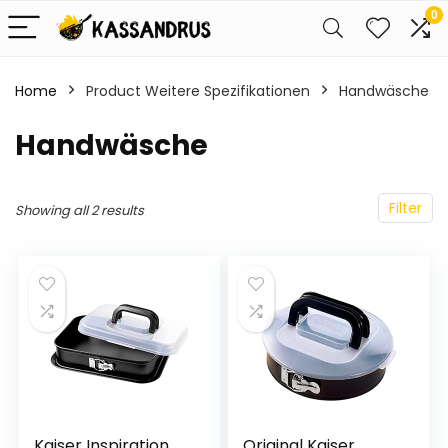
0
Home
Product Weitere Spezifikationen
‎Handwäsche
‎Handwäsche
Filter
Showing all 2 results
Kaiser Inspiration
Original Kaiser