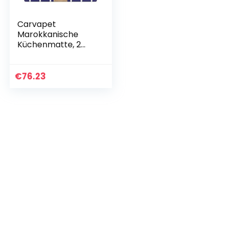
Carvapet
Marokkanische
Küchenmatte, 2
Stück, gepolstert,
Anti-Ermüdungs-
Küchenteppich,
€
76.23
wasserdicht,
rutschfest, PVC…