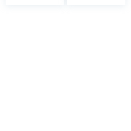
Bodenmatte
Deckel)
Rutschfeste Leder…
Aufbewahrungsbox
Küche…