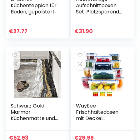
Küchenteppich für
Aufschnittboxen
Boden, gepolstert,
Set .Platzsparend
Anti-Ermüdung,
Stapelbar
wasserdicht,
Vorratsdosenset
rutschfester
mit Servierplatte.
€
27.77
€
31.90
Komfortteppich,
Frischhaltedosen
wasserdichte…
für den…
Schwarz Gold
WayEee
Marmor
Frischhaltedosen
Küchenmatte und
mit Deckel
Teppiche 2 Stück
Vorratsdosen Set
Anti-Ermüdung
24 Teile(12
Gepolsterte Küche
Behälter+12
€
52.93
€
29.99