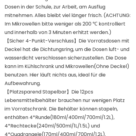
Dosen in der Schule, zur Arbeit, am Ausflug
mitnehmen. Alles bleibt viel länger frisch. (ACHTUNG:
Im Mikrowellen bitte weniger als 200 ℃ kontrolliert
und innerhalb von 3 Minuten erhitzt werden.)
【Sicher 4-Punkt-Verschluss】Die Vorratsdosen mit
Deckel hat die Dichtungsring, um die Dosen luft- und
wasserdicht verschlossen sicherzustellen. Die Dose
kann im Kühlschrank und Mikrowellen(Ohne Deckel)
benutzen. Hier läuft nichts aus, ideal für die
Aufbewahrung.
【Platzsparend Stapelbar】Die 12pcs
Lebensmittelbehälter brauchen nur wenigen Platz
im Vorratschrank. Die Behälter können stapeln,
enthälten 4*Runde(180ml/400ml/700ml/1.2L),
4*Rechtecke(240ml/500ml/1L/1.5L) und
4*Quadrangele(170ml/400ml/700ml/1.2L).