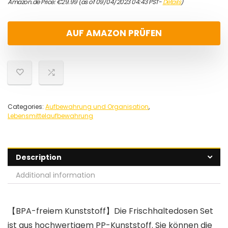
Amazon.de Price:
€
29.99
(as of 09/04/2023 04:43 PST-
Details
)
AUF AMAZON PRÜFEN
Categories:
Aufbewahrung und Organisation
,
Lebensmittelaufbewahrung
Description
Additional information
【BPA-freiem Kunststoff】Die Frischhaltedosen Set
ist aus hochwertigem PP-Kunststoff. Sie können die