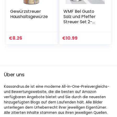
Gewürzstreuer
WMF Bel Gusto
Haushaltsgewürze
Salz und Pfeffer
Streuer Set 2-
teilig, Streuer klein,
Salzstreuer mini,
Cromargan
€
8.26
€
10.99
Edelstahl mattiert
Über uns
Kassandrus.de ist eine moderne All-in-One-Preisvergleichs-
und Bewertungswebsite, die die besten auf Amazon
verfügbaren Angebote bietet und Sie durch die neuesten
hinzugefügten Blogs auf dem Laufenden hält. Alle Bilder
unterliegen dem Urheberrecht ihrer jeweiligen Eigentümer.
Alle zitierten Inhalte stammen aus ihren jeweiligen Quellen.