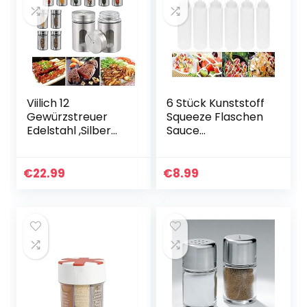
Mensa
Viilich 12
6 Stück Kunststoff
Gewürzstreuer
Squeeze Flaschen
Edelstahl ,Silber
Sauce
Glas-
Gewürzspender
Gewürzdosen Set
Set mit Deckel für
80ml, Mit
Zuhause
€
22.99
€
8.99
Sichtfenster & 3-
Restaurant
fach
Ketchup, Senf,
Streuregulierung…
Mayo…