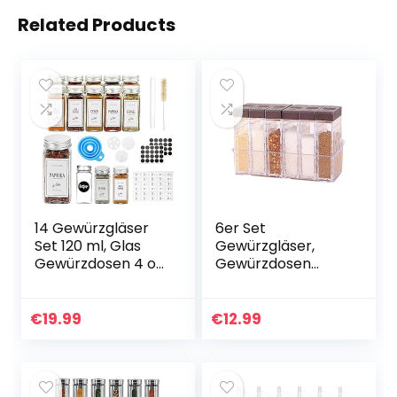
Related Products
14 Gewürzgläser
6er Set
Set 120 ml, Glas
Gewürzgläser,
Gewürzdosen 4 oz
Gewürzdosen
Küche
Gewürzbox
Gewürzgläser
Kunststoff
Eckig Gewürze
Camping
€
19.99
€
12.99
Aufbewahrung,
Gewürzbox für
Gewürzbehälter…
Küche Camping
Urlaub
Reastaurant