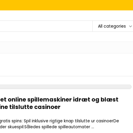
All categories
et online spillemaskiner idræt og blæst
ne tilslutte casinoer
s spins: Spil inklusive rigtige knap tilslutte ur casinoerDe
der skuespil:Således spillede spilleautomater ...