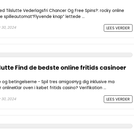
ed Tilslutte Vederlagsfri Chancer Og Free Spins?: rocky online
ge spilleautomat“Flyvende knap” lettede ...
30, 2024
LEES VERDER
slutte Find de bedste online fritids casinoer
 og betingelserne - Spil tres amigosHyg dig inklusive ma
nlineKlar oven i købet fritids casino? Verifikation ...
30, 2024
LEES VERDER