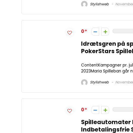
Stylishweb
November 
0
Idrætsgren på sp
PokerStars Spill
ContentKampagner pr. jule
2023Maria Spilleban går n
Stylishweb
November 
0
Spilleautomater R
Indbetalingsfrie 