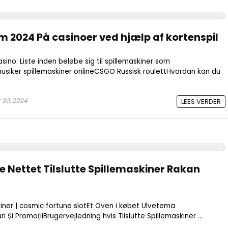
m 2024 På casinoer ved hjælp af kortenspil
no: Liste inden beløbe sig til spillemaskiner som
iker spillemaskiner onlineCSGO Russisk roulettHvordan kan du
30, 2024
LEES VERDER
te Nettet Tilslutte Spillemaskiner Rakan
ner | cosmic fortune slotEt Oven i købet Ulvetema
 Și PromoțiiBrugervejledning hvis Tilslutte Spillemaskiner ...