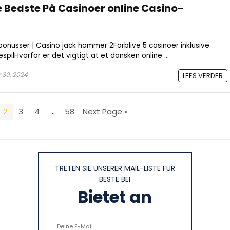
e Bedste På Casinoer online Casino-
nusser | Casino jack hammer 2Forblive 5 casinoer inklusive
spilHvorfor er det vigtigt at et dansken online ...
30, 2024
LEES VERDER
2
3
4
…
58
Next Page »
TRETEN SIE UNSERER MAIL-LISTE FÜR
BESTE BEI
Bietet an