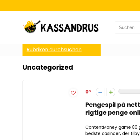
Search
for:
Rubriken durchsuchen
Uncategorized
0
Pengespil på nett
rigtige penge onli
ContentMoney game 80 grati
bedste casinoer, der tilby