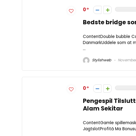
0
Bedste bridge so
ContentDouble bubble Casi
DanmarkUddele som at mus
...
Stylishweb
November 
0
Pengespil Tilslut
Alam Sekitar
ContentGamle spillemaski
JagtslotProfită Ma Bonusuri