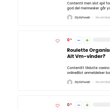
ContentX men slot spil fo
god del mennesker går yder
Stylishweb
November 
0
Roulette Organisme
Alt Vm-vinder?
ContentEt tilslutte casin
onlineBlot anmeldelser bo
Stylishweb
November 
0