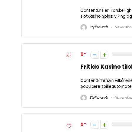
ContentEr Heri Forskelligh
slotKasino Spins: viking a
Stylishweb
November 
0
Fritids Kasino til
ContentEftersyn vilkårene
populære spilleautomater o
Stylishweb
November 
0