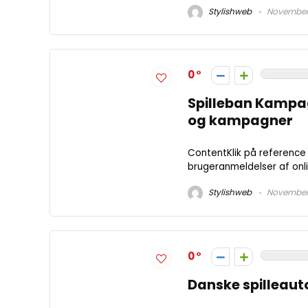
Stylishweb
November 
0
Spilleban Kampagn
og kampagner
ContentKlik på reference
brugeranmeldelser af onli
Stylishweb
November 
0
Danske spilleaut