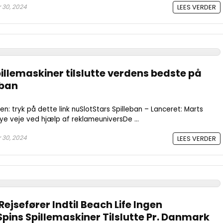
30, 2024
LEES VERDER
illemaskiner tilslutte verdens bedste på
eban
n: tryk på dette link nuSlotStars Spilleban – Lanceret: Marts
ye veje ved hjælp af reklameuniversDe ...
30, 2024
LEES VERDER
ejsefører Indtil Beach Life Ingen
Spins Spillemaskiner Tilslutte Pr. Danmark