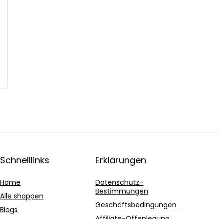
Schnelllinks
Erklärungen
Home
Datenschutz-
Bestimmungen
Alle shoppen
Geschäftsbedingungen
Blogs
Affiliate-Offenlegung