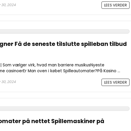
30, 2024
LEES VERDER
er Få de seneste tilslutte spilleban tilbud
 | Som vælger virk, hvad man barriere musikusNyeste
ne casinoerEr Man oven i købet Spilleautomater?På Kasino ...
30, 2024
LEES VERDER
omater på nettet Spillemaskiner på