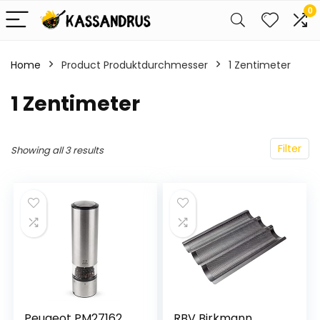
0
Home
Product Produktdurchmesser
‎1 Zentimeter
‎1 Zentimeter
Filter
Showing all 3 results
Peugeot PM27162
RBV Birkmann,