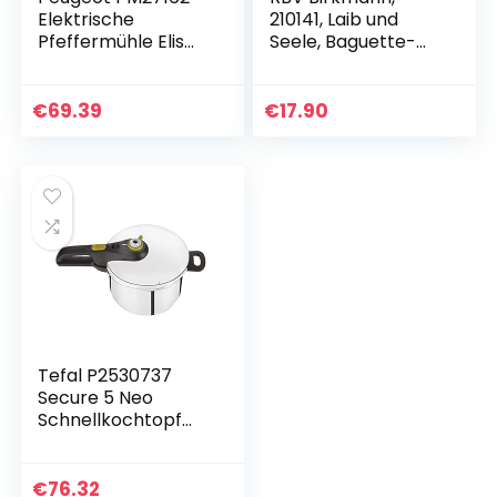
Elektrische
210141, Laib und
Pfeffermühle Elis
Seele, Baguette-
Sense mit
Blech für 3
Beleuchtung und
Baguettes, mit
u’Select-System,
Antihaftbeschichtu
€
69.39
€
17.90
Höhe: 20 cm,
ng
Edelstahl, 27162
Tefal P2530737
Secure 5 Neo
Schnellkochtopf
(Fassungsvermöge
n: 6 Liter, 2-Stufen-
Garregler,
€
76.32