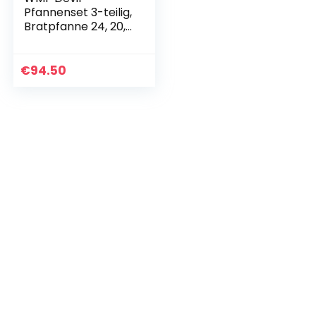
Pfannenset 3-teilig,
Bratpfanne 24, 20,
28 cm, Induktion,
Cromargan
Edelstahl
€
94.50
beschichtet,
Kunststoffgriff