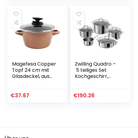
Magefesa Copper
Zwilling Quadro –
Topf 24 cm mit
5 teiliges Set
Glasdeckel, aus
Kochgeschirr,
emailliertem Stahl,
Silber, 58 x 35 x
zwei Schichten
30 cm
äußerer Emaille
€
37.67
€
190.26
Farbe Kupfer und…