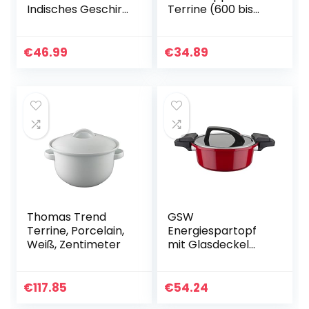
Indisches Geschirr
Terrine (600 bis
Edelstahl Kupfer
700 g), Schiefer
Servierplatte
Karahi
€
46.99
€
34.89
Serviergeschirr für
Haushalt…
Thomas Trend
GSW
Terrine, Porcelain,
Energiespartopf
Weiß, Zentimeter
mit Glasdeckel
Gourmet Red
24cm, 4 L, Rot
€
117.85
€
54.24