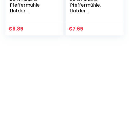
Pfeffermühle,
Pfeffermühle,
Hotder
Hotder
Gewürzmühle,
Gewürzmühle,
Pfeffermühlen und
Pfeffermühlen und
Gewürzmühlen mit
Gewürzmühlen mit
€
8.89
€
7.69
einstellbarem
einstellbarem
Keramikmahlwerk…
Keramikmahlwerk…