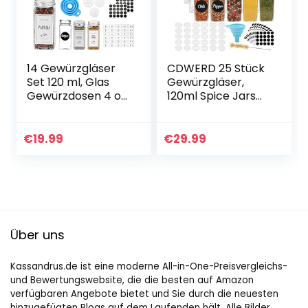
14 Gewürzgläser
CDWERD 25 Stück
Set 120 ml, Glas
Gewürzgläser,
Gewürzdosen 4 oz
120ml Spice Jars
Küche
Eckig
Gewürzgläser
Gewurzglaeser
Eckig Gewürze
Gewürzbehälter
€
19.99
€
29.99
Aufbewahrung,
Gewürzdosen Set
Gewürzbehälter…
mit Silikon
Trichter…
Über uns
Kassandrus.de ist eine moderne All-in-One-Preisvergleichs-
und Bewertungswebsite, die die besten auf Amazon
verfügbaren Angebote bietet und Sie durch die neuesten
hinzugefügten Blogs auf dem Laufenden hält. Alle Bilder