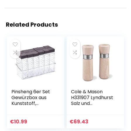
Related Products
Pinsheng 6er Set
Cole & Mason
Gewürzbox aus
H331907 Lyndhurst
Kunststoff,
Salz und
transparente
Pfeffermühle, 2er
Camping
Set Manuell,
Gewürzbox mit
Nordisches Weiß,
€
10.99
€
69.43
Tablett, Salz- und
Esche / Edelstahl,