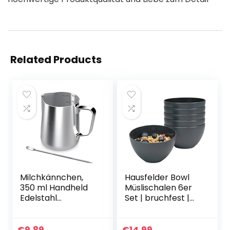
Related Products
Milchkännchen,
Hausfelder Bowl
350 ml Handheld
Müslischalen 6er
Edelstahl
Set | bruchfest |
Aufschäumkännch
750 ml
en, Kaffee
Dessertschalen
Creamer Milch
Suppenschalen |