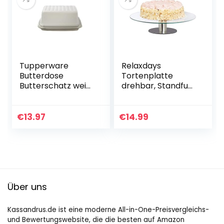
Tupperware
Relaxdays
Butterdose
Tortenplatte
Butterschatz weiß
drehbar, Standfuß,
C21 Butterschatz
Kuchenplatte zum
Kühlschrank
Dekorieren, Torten
Drehteller für
€
13.97
€
14.99
Kuchen, Ø 30cm,
transparent…
Über uns
Kassandrus.de ist eine moderne All-in-One-Preisvergleichs-
und Bewertungswebsite, die die besten auf Amazon