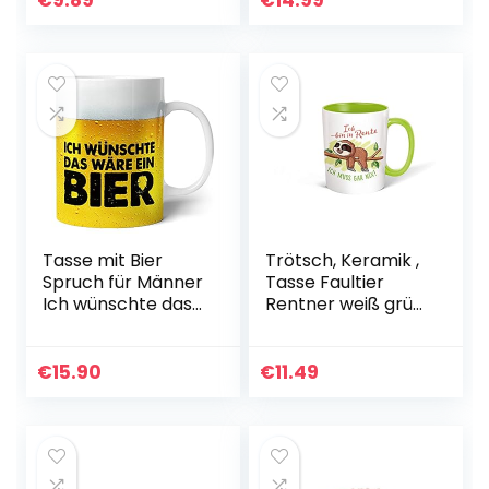
€
9.89
€
14.99
Aufschäumer
Schüssel und
Kännchen Tasse
Schalen Set aus…
mit Messung…
Tasse mit Bier
Trötsch, Keramik ,
Spruch für Männer
Tasse Faultier
Ich wünschte das
Rentner weiß grün:
wäre ein Bier 330
Kaffeetasse
ml Keramik Lustig
Teetasse
Kaffee-Tasse
Geschenkidee
€
15.90
€
11.49
Geschenk-Idee für
Geschenk
Ihn…