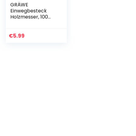
GRÄWE
Einwegbesteck
Holzmesser, 100
Stück, Holzbesteck,
umweltfreundlich
aus Holz, biologisch
€
5.99
abbaubar