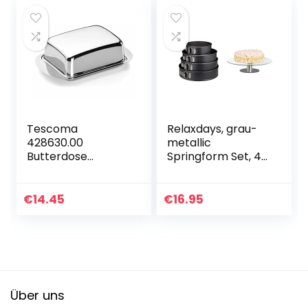
Tescoma
Relaxdays, grau-
428630.00
metallic
Butterdose
Springform Set, 4-
GrandCHEF, aus
teilig, rund,
Edelstahl für 250g
Ø18/24/26/28 cm,
Butter
Kuchenbackform
€
14.45
€
16.95
& Tortenplatte
drehbar…
Über uns