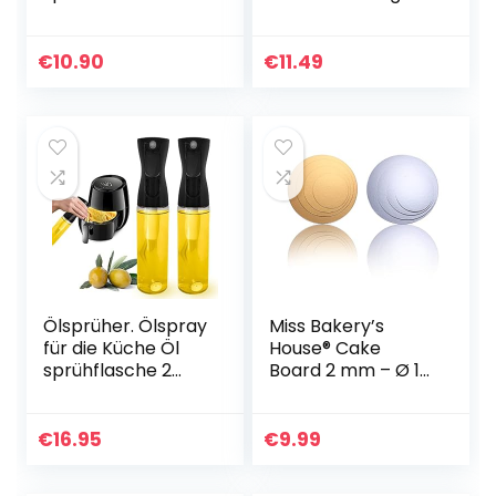
mit fest
Kaffeetasse
schließendem
Teetasse
Deckel für
Geschenkidee
€
10.90
€
11.49
Wassersprudler
Geschenk
wie Crystal oder
Penguin…
Ölsprüher. Ölspray
Miss Bakery’s
für die Küche Öl
House® Cake
sprühflasche 2
Board 2 mm – Ø 15
Stück Olivenöl
+ 20 + 25 + 30 cm
Spray Salat
– Gold & Silber –
Öilspender für
beidseitig
€
16.95
€
9.99
Speiseöl Öl- und…