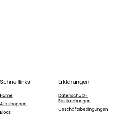
Schnelllinks
Erklärungen
Home
Datenschutz-
Bestimmungen
Alle shoppen
Geschäftsbedingungen
Blogs
Affiliate-Offenlegung
Unsere Webshops
Werben