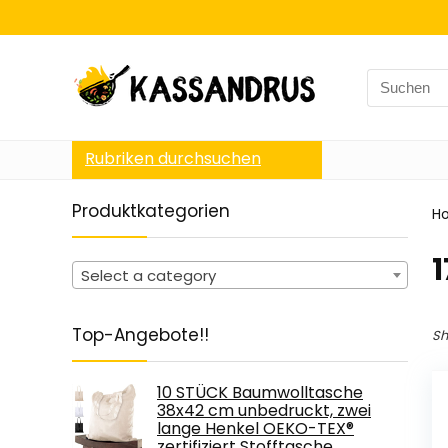
Search
for:
Rubriken durchsuchen
Produktkategorien
H
‎
Select a category
Top-Angebote!!
Sh
10 STÜCK Baumwolltasche
38x42 cm unbedruckt, zwei
lange Henkel OEKO-TEX®
zertifiziert Stofftasche,