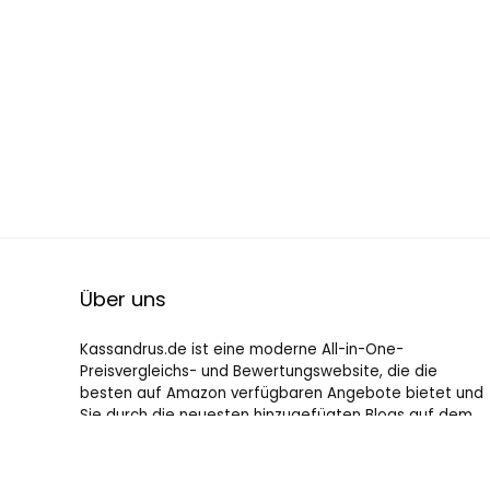
Über uns
Kassandrus.de ist eine moderne All-in-One-
Preisvergleichs- und Bewertungswebsite, die die
besten auf Amazon verfügbaren Angebote bietet und
Sie durch die neuesten hinzugefügten Blogs auf dem
Laufenden hält. Alle Bilder unterliegen dem
Urheberrecht ihrer jeweiligen Eigentümer. Alle zitierten
Inhalte stammen aus ihren jeweiligen Quellen.