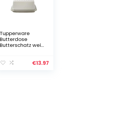
Tupperware
Butterdose
Butterschatz weiß
C21 Butterschatz
Kühlschrank
€
13.97