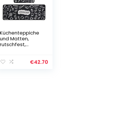
Küchenteppiche
und Matten,
rutschfest,
waschbar,
Fuoxowk
Küchenutensilien,
€
42.70
Küchenmatte und
Teppich-Set,
Bodenkissen…