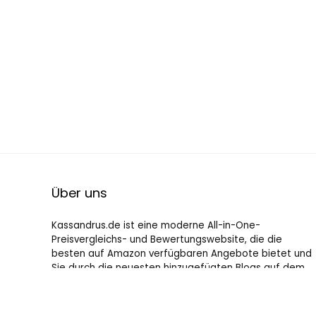
Über uns
Kassandrus.de ist eine moderne All-in-One-
Preisvergleichs- und Bewertungswebsite, die die
besten auf Amazon verfügbaren Angebote bietet und
Sie durch die neuesten hinzugefügten Blogs auf dem
Laufenden hält. Alle Bilder unterliegen dem
Urheberrecht ihrer jeweiligen Eigentümer. Alle zitierten
Inhalte stammen aus ihren jeweiligen Quellen.