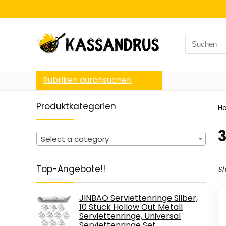
Search
for:
Rubriken durchsuchen
Produktkategorien
H
‎
Select a category
Top-Angebote!!
Sh
JINBAO Serviettenringe Silber,
10 Stück Hollow Out Metall
Serviettenringe, Universal
Serviettenringe Set…