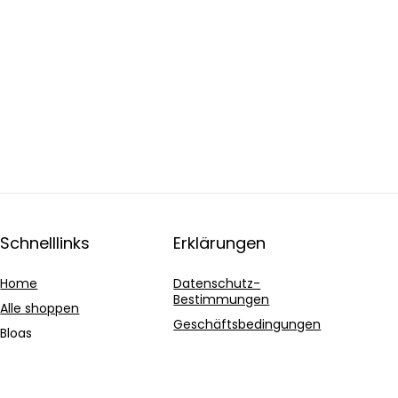
Schnelllinks
Erklärungen
Home
Datenschutz-
Bestimmungen
Alle shoppen
Geschäftsbedingungen
Blogs
Affiliate-Offenlegung
Unsere Webshops
Werben