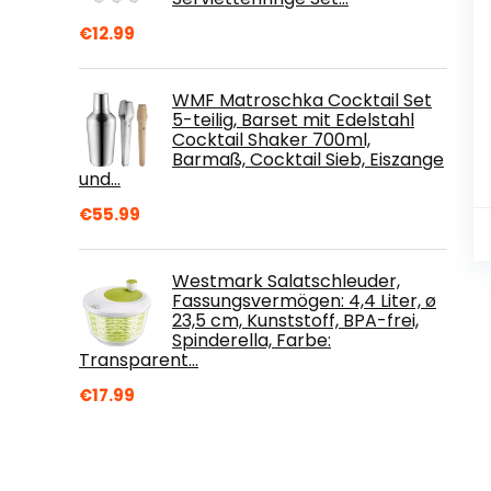
€
12.99
WMF Matroschka Cocktail Set
5-teilig, Barset mit Edelstahl
Cocktail Shaker 700ml,
Barmaß, Cocktail Sieb, Eiszange
und…
€
55.99
Westmark Salatschleuder,
Fassungsvermögen: 4,4 Liter, ø
23,5 cm, Kunststoff, BPA-frei,
Spinderella, Farbe:
Transparent…
€
17.99